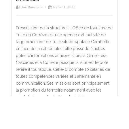
Cloé Bauchaud
/
février 1, 2023
Présentation de la structure : L’Office de tourisme de
Tulle en Corrèze est une agence d’attractivité de
l’agglomération de Tulle située 14 place Gambetta
en face de la cathédrale. Tulle possède 2 autres
pôles d’informations annexes situés à Gimel-les-
Cascades et à Corrèze puisque la ville est le pôle
référent touristique. Celle-ci compte 10 salariés de
toutes compétences variées et 1 alternante en
communication. Ses missions sont principalement
la promotion du territoire notamment avec les
produits locaux, l’animation du territoire ou encore
l’accueil personnalisé des touristes. Les missions
qui m’ont été confiées lors de mon stage : L’Office
de tourisme vous accueille du lundi au samedi
9h30 à 12h30 et 14h-18h . En été les horaires sont