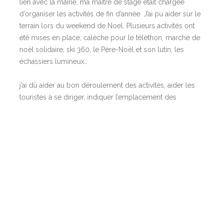
lien avec la mairie, ma maitre de stage était chargée
d’organiser les activités de fin d’année. J’ai pu aider sur le
terrain lors du weekend de Noel. Plusieurs activités ont
été mises en place, calèche pour le télèthon, marché de
noël solidaire, ski 360, le Père-Noël et son lutin, les
échassiers lumineux…
j’ai dû aider au bon déroulement des activités, aider les
touristes à se diriger, indiquer l’emplacement des
activités, mais c’était aussi un gros travail en amont,
création des tickets pour la calèche, préparer les
vestiaires et les collations pour le Père-Noël et les
échassiers, érifier les accès pour la calèche…
J’ai vraiment aimé et apprécié avoir des responsabilités.
mon ressenti à la fin de ce stage
:
Les personnes qui m’ont encadrée lors de ce stage ont